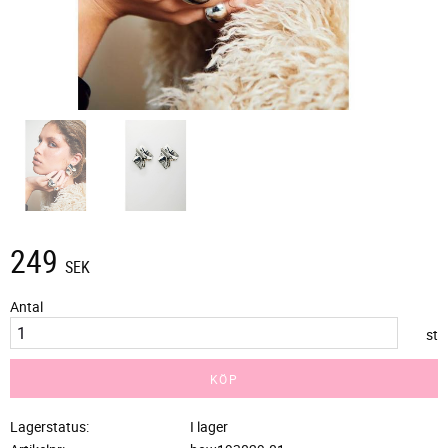
249
SEK
Antal
st
KÖP
Lagerstatus
I lager