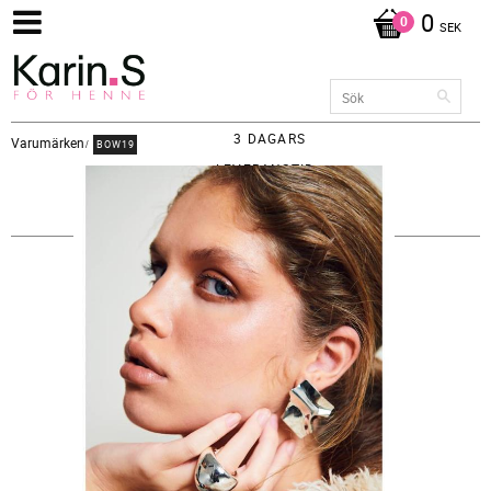
0
SEK
3 DAGARS
Varumärken
BOW19
LEVERANSTID -
FRAKT 65KR