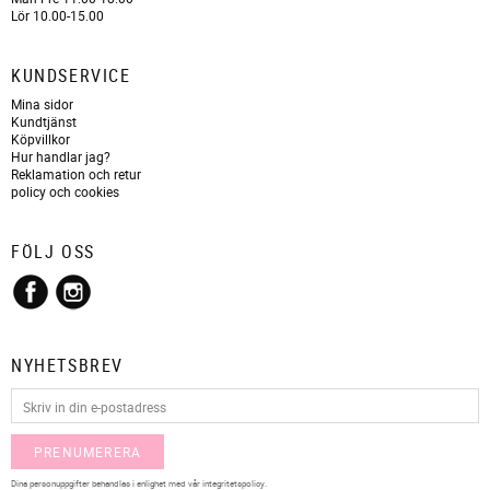
Lör 10.00-15.00
KUNDSERVICE
Mina sidor
Kundtjänst
Köpvillkor
Hur handlar jag?
Reklamation och retur
policy och cookies
FÖLJ OSS
NYHETSBREV
PRENUMERERA
Dina personuppgifter behandlas i enlighet med vår
integritetspolicy
.