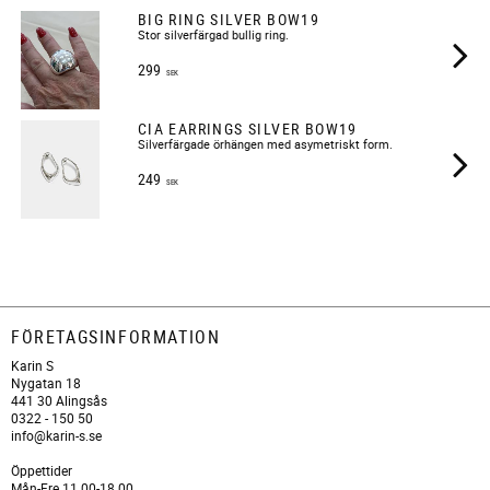
BIG RING SILVER BOW19
Stor silverfärgad bullig ring.
299
SEK
CIA EARRINGS SILVER BOW19
​Silverfärgade örhängen med asymetriskt form.
249
SEK
FÖRETAGSINFORMATION
Karin S
Nygatan 18
441 30 Alingsås
0322 - 150 50
info@karin-s.se
Öppettider
Mån-Fre 11.00-18.00