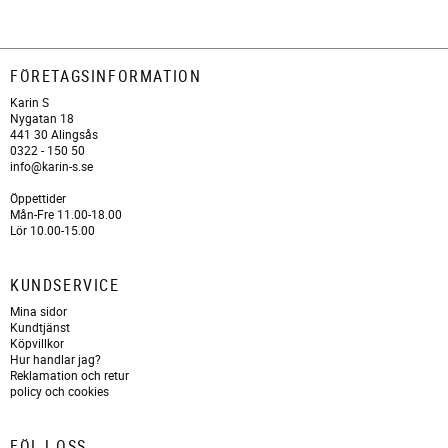
FÖRETAGSINFORMATION
Karin S
Nygatan 18
441 30 Alingsås
0322 - 150 50
info@karin-s.se
Öppettider
Mån-Fre 11.00-18.00
Lör 10.00-15.00
KUNDSERVICE
Mina sidor
Kundtjänst
Köpvillkor
Hur handlar jag?
Reklamation och retur
policy och cookies
FÖLJ OSS