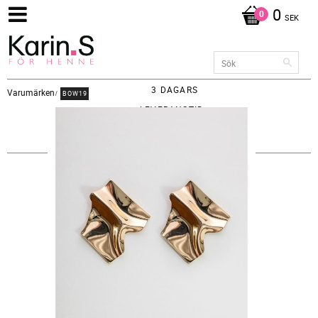
0
SEK
3 DAGARS
Varumärken
BOW19
LEVERANSTID -
FRAKT 65KR