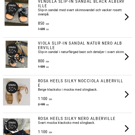
VENDELA SLIP-IN SANDAL BLACK ALBERV
ILLE
SPARA
50
%
Slip-in sandal med svart skinnovandel och vacker rosett
ovanpå.
850
SEK
1 699
SEK
VIOLA SLIP-IN SANDAL NATUR NERO ALB
ERVILLE
SPARA
50
%
Slip-in sandal i naturfärgad bast och detaljer i svart skinn.
800
SEK
1 599
SEK
ROSA HEELS SILKY NOCCIOLA ALBERVILL
E
SPARA
50
%
Beige klacksko i mocka med slingback.
1 100
SEK
2 199
SEK
ROSA HEELS SILKY NERO ALBERVILLE
Svart mocka klacksko med slingback.
SPARA
50
%
1 100
SEK