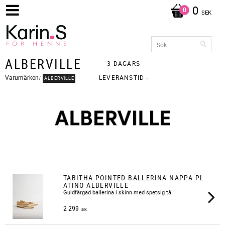
0
SEK
ALBERVILLE
3 DAGARS
Varumärken
LEVERANSTID -
ALBERVILLE
FRAKT 65KR
TABITHA POINTED BALLERINA NAPPA PL
ATINO ALBERVILLE
​Guldfärgad ballerina i skinn med spetsig tå.
2 299
SEK