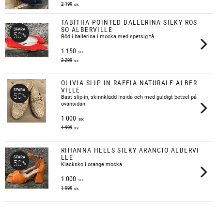
2 199
SEK
TABITHA POINTED BALLERINA SILKY ROS
SO ALBERVILLE
SPARA
50
%
Röd i ballerina i mocka med spetsig tå.
1 150
SEK
2 299
SEK
OLIVIA SLIP IN RAFFIA NATURALE ALBER
VILLE
SPARA
50
%
Bast slip-in, skinnklädd Insida och med guldigt betsel på
ovansidan
1 000
SEK
1 999
SEK
RIHANNA HEELS SILKY ARANCIO ALBERVI
LLE
SPARA
50
%
Klacksko i orange mocka
1 000
SEK
1 999
SEK