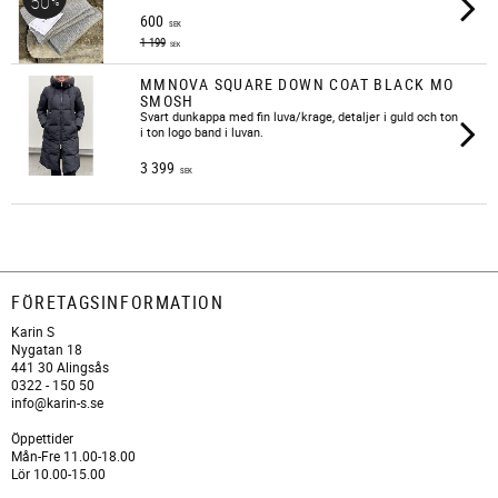
50
%
600
SEK
1 199
SEK
MMNOVA SQUARE DOWN COAT BLACK MO
SMOSH
Svart dunkappa med fin luva/krage, detaljer i guld och ton
i ton logo band i luvan.
3 399
SEK
FÖRETAGSINFORMATION
Karin S
Nygatan 18
441 30 Alingsås
0322 - 150 50
info@karin-s.se
Öppettider
Mån-Fre 11.00-18.00
Lör 10.00-15.00