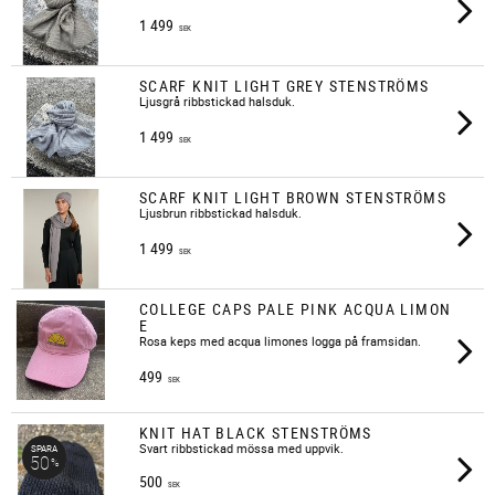
1 499
SEK
SCARF KNIT LIGHT GREY STENSTRÖMS
Ljusgrå ribbstickad halsduk.
1 499
SEK
SCARF KNIT LIGHT BROWN STENSTRÖMS
Ljusbrun ribbstickad halsduk.
1 499
SEK
COLLEGE CAPS PALE PINK ACQUA LIMON
E
Rosa keps med acqua limones logga på framsidan.
499
SEK
KNIT HAT BLACK STENSTRÖMS
Svart ribbstickad mössa med uppvik.
SPARA
50
%
500
SEK