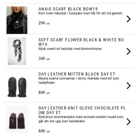
ANAIS SCARF BLACK BOW19
​Kort svart halsduk i fuskpäls med hål för att trä genom.
299
SEK
SOFT SCARF FLOWER BLACK & WHITE BO
W19
Mjuk svart/vit halsduk med blommönster.
349
SEK
DAY LEATHER MITTEN BLACK DAY ET
Mjuka svarta tumvantar i skinn, fodrade med ett tunt
teddyfoder.
849
SEK
DAY LEATHER KNIT GLOVE CHOCOLATE PL
UM DAY ET
​Röd/brun skinnhandske med stickad nedvikt mudd som
går att dra upp över handleden.
849
SEK