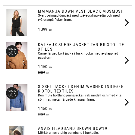
MMMANJA DOWN VEST BLACK MOSMOSH
Svart v-ringad dunväst med tvåvägsdragkedja och med
två utanpå fickor fram.
1 399
SEK
KAI FAUX SUEDE JACKET TAN BRIXTOL TE
XTILES
SPARA
50
%
​Camelfärgad kort jacka i fuskmocka med avslappnad
passform.
1 150
SEK
2 299
SEK
SISSEL JACKET DENIM WASHED INDIGO B
RIXTOL TEXTILES
SPARA
50
%
Denimblå höftlång jeansjacka i rak modell och med vita
sömmar, metallfärgade knappar fram.
1 150
SEK
2 299
SEK
ANAIS HEADBAND BROWN BOW19
Mörkbrun stretchig pannband i fuskpäls.