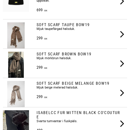
uppviket.
699
SEK
SOFT SCARF TAUPE BOW19
​Mjuk taupefärgad halsduk.
299
SEK
SOFT SCARF BROWN BOW19
​Mjuk mörkbrun halsduk.
299
SEK
SOFT SCARF BEIGE MELANGE BOW19
​Mjuk beige melerad halsduk.
299
SEK
ISABELCC FUR MITTEN BLACK CO'COUTUR
E
Svarta tumvantar i fuskpäls.