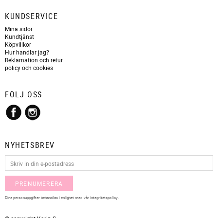
KUNDSERVICE
Mina sidor
Kundtjänst
Köpvillkor
Hur handlar jag?
Reklamation och retur
policy och cookies
FÖLJ OSS
NYHETSBREV
PRENUMERERA
Dina personuppgifter behandlas i enlighet med vår
integritetspolicy
.