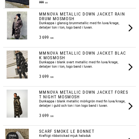
999
SEK
MMNOVA METALLIC DOWN JACKET RAIN
DRUM MOSMOSH
Dunkappa i glansig brunmetallic med fin luva/krage,
detaljer ton i ton, logo band i luvan.
3 699
SEK
MMNOVA METALLIC DOWN JACKET BLAC
K MOSMOSH
Dunkappa i blank svart metallic med fin luva/krage,
detaljer ton i ton, logo band i luvan.
3 699
SEK
MMNOVA METALLIC DOWN JACKET FORES
T NIGHT MOSMOSH
​Dunkappa i blank metallic mörkgrön med fin luva/krage,
detaljer i guld och ton i ton logo band i luvan.
3 699
SEK
SCARF SMOKE LE BONNET
Kraftigt ribbstickad mjuk halsduk
SPARA