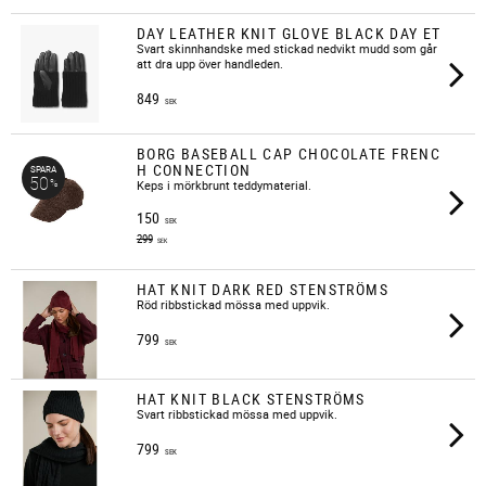
DAY LEATHER KNIT GLOVE BLACK DAY ET
Svart skinnhandske med stickad nedvikt mudd som går
att dra upp över handleden.
849
SEK
BORG BASEBALL CAP CHOCOLATE FRENC
H CONNECTION
SPARA
50
%
Keps i mörkbrunt teddymaterial.
150
SEK
299
SEK
HAT KNIT DARK RED STENSTRÖMS
​Röd ribbstickad mössa med uppvik.
799
SEK
HAT KNIT BLACK STENSTRÖMS
​Svart ribbstickad mössa med uppvik.
799
SEK