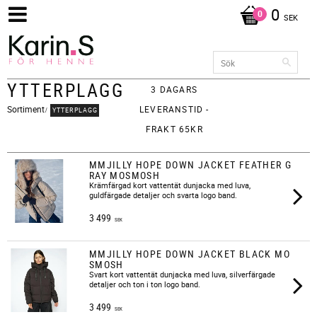
0
SEK
YTTERPLAGG
3 DAGARS
Sortiment
LEVERANSTID -
YTTERPLAGG
FRAKT 65KR
MMJILLY HOPE DOWN JACKET FEATHER G
RAY MOSMOSH
​Krämfärgad kort vattentät dunjacka med luva,
guldfärgade detaljer och svarta logo band.
3 499
SEK
MMJILLY HOPE DOWN JACKET BLACK MO
SMOSH
Svart kort vattentät dunjacka med luva, silverfärgade
detaljer och ton i ton logo band.​
3 499
SEK