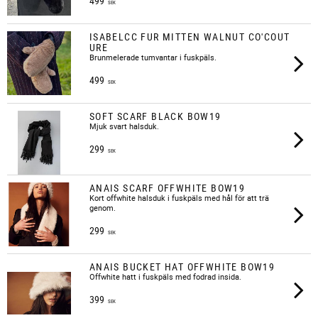
499
SEK
ISABELCC FUR MITTEN WALNUT CO'COUT
URE
Brunmelerade tumvantar i fuskpäls.
499
SEK
SOFT SCARF BLACK BOW19
Mjuk svart halsduk.
299
SEK
ANAIS SCARF OFFWHITE BOW19
​Kort offwhite halsduk i fuskpäls med hål för att trä
genom.
299
SEK
ANAIS BUCKET HAT OFFWHITE BOW19
Offwhite hatt i fuskpäls med fodrad insida.
399
SEK