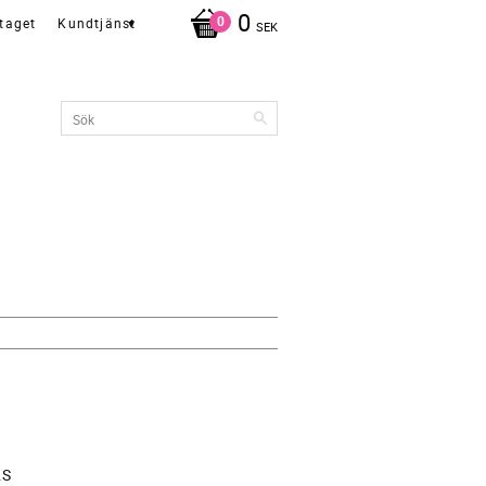
0
taget
Kundtjänst
SEK
.S