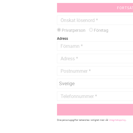
FORTSÄ
Privatperson
Företag
Adress
Dina personuppgifter behandlas i enlighet med vår
integritetspolicy
.