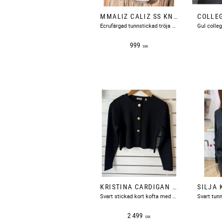
MMALIZ CALIZ SS KNIT INDIA INK MOSMOSH
​Ecrufärgad tunnstickad tröja mönstrad med marinblå ränder.
999
SEK
KRISTINA CARDIGAN KNIT BLACK STENSTRÖMS
Svart stickad kort kofta med guldfärgade knappar fram.
2 499
SEK