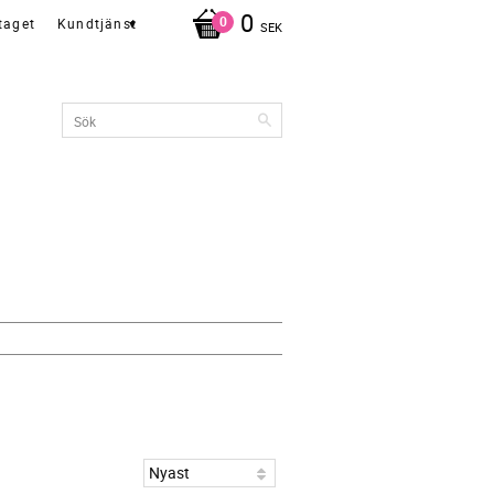
0
taget
Kundtjänst
SEK