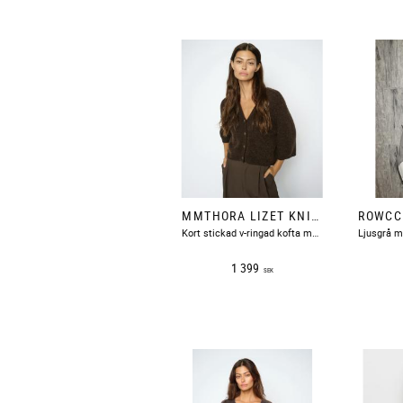
MMTHORA LIZET KNIT CARDIGAN DELICIOSO MOSMOSH
​Kort stickad v-ringad kofta med korta ärmar, boxig i modellen.
1 399
SEK