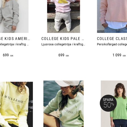
COLLEGE KIDS AMERICAN GREY ACQUA LIMONE
COLLEGE KIDS PALE PINK ACQUA LIMONE
​Ljusgrå collegetröja i kraftig skön bomull med en citronskiva tryckt på ryggen och text fram på bröstet.
​Ljusrosa collegetröja i kraftig skön bomull med en citronskiva tryckt på ryggen och text fram på bröstet.
699
699
1 099
SEK
SEK
SEK
SPARA
50
%