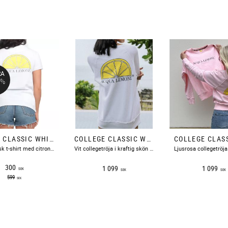
RA
0
%
T-SHIRT CLASSIC WHITE ACQUA LIMONE
COLLEGE CLASSIC WHITE ACQUA LIMONE
Vit klassisk t-shirt med citron på ryggen och text på bröstet.
Vit collegetröja i kraftig skön bomull med en citronskiva tryckt på ryggen och text fram på bröstet.
300
1 099
1 099
SEK
SEK
SEK
599
SEK