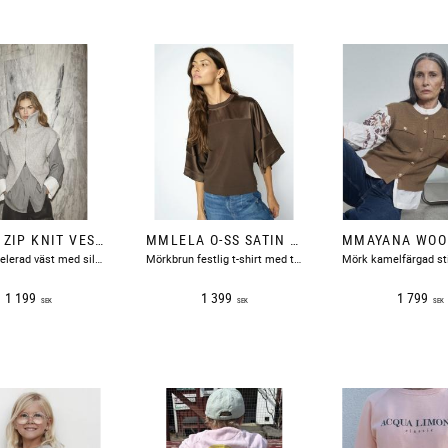
ROWCC ZIP KNIT VEST GREY MELANGE CO'COUTURE
MMLELA O-SS SATIN SWEATSHIRT DELICIOSO MOSMOSH
​Ljusgrå melerad väst med silverfärgad tvåvägsdragkedja.
Mörkbrun festlig t-shirt med trikåliv och glansiga vida ärmar samt glansigt ok.
1 199
1 399
1 799
SEK
SEK
SEK