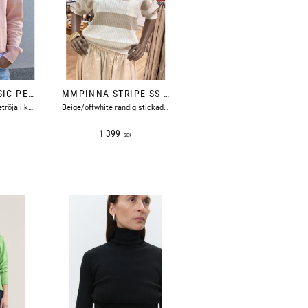
COLLEGE CLASSIC PEACH ACQUA LIMONE
MMPINNA STRIPE SS KNIT DOESKIN MOSMOSH
​Persikofärgad collegetröja i kraftig skön bomull med en citronskiva tryckt på ryggen och text fram på bröstet.
​Beige/offwhite randig stickad tröja med kort ärm i avslappnad passform.
1 399
SEK