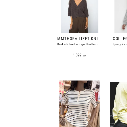
MMTHORA LIZET KNIT CARDIGAN SUBTERRANEAN MOSMOSH
Kort stickad v-ringad kofta med korta ärmar, boxig i modellen.
1 399
SEK