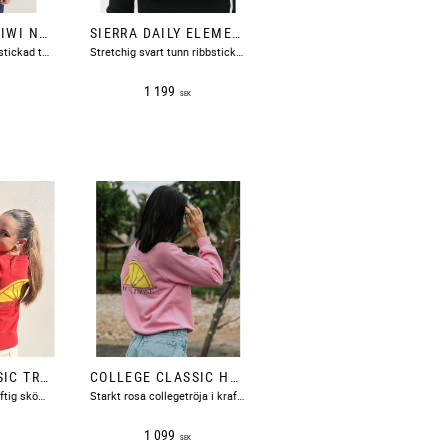
ROE SWEATER KIWI NEWHOUSE
SIERRA DAILY ELEMENTS POLO BLACK DAY BIRGER ET MIKKELSEN
​Ljusgrön rundhalsad stickad tröja med ribbsickade avslut.
Stretchig svart tunn ribbstickad merinoullspolo.
1 199
SEK
COLLEGE CLASSIC TRUE RED ACQUA LIMONE
COLLEGE CLASSIC HOT PINK ACQUA LIMONE
Röd collegetröja i kraftig skön bomull med en citronskiva tryckt på ryggen och text fram på bröstet.
Starkt rosa collegetröja i kraftig skön bomull med en citronskiva tryckt på ryggen och text fram på bröstet.
1 099
SEK