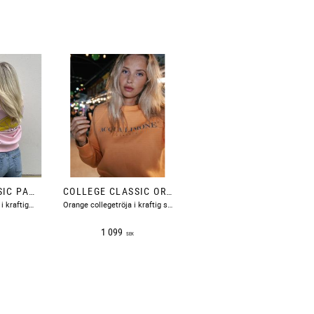
COLLEGE CLASSIC PALE PINK ACQUA LIMONE
COLLEGE CLASSIC ORANGE ACQUA LIMONE
Ljusrosa collegetröja i kraftig skön bomull med en citronskiva tryckt på ryggen och text fram på bröstet.
Orange collegetröja i kraftig skön bomull med en citronskiva tryckt på ryggen och text fram på bröstet.
1 099
SEK