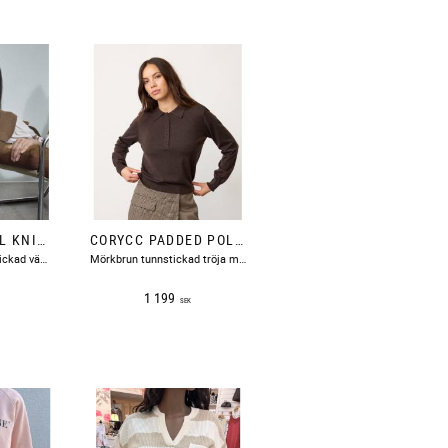
MMAYANA WOOL KNIT VEST DARK CAMEL MOSMOSH
CORYCC PADDED POLO KNIT DARK BROWN CO'COUTURE
​Mörk kamelfärgad stickad väst med ribbstickade avslut.​
Mörkbrun tunnstickad tröja med krage och 6 st knappar fram i halsringningen.
1 199
SEK