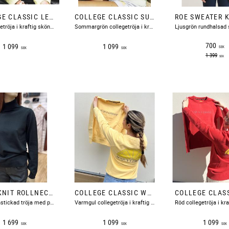
COLLEGE CLASSIC LEMON ACQUA LIMONE
COLLEGE CLASSIC SUMMER GREEN ACQUA LIMONE
Gul collegetröja i kraftig skön bomull med en citronskiva tryckt på ryggen och text fram på bröstet.
Sommargrön collegetröja i kraftig skön bomull med en citronskiva tryckt på ryggen och text fram på bröstet.
700
1 099
1 099
SEK
SEK
SEK
1 399
SEK
SILJA KNIT ROLLNECK BLACK STENSTRÖMS
COLLEGE CLASSIC WARM YELLOW ACQUA LIMONE
Svart tunnstickad tröja med polokrage och ribbstickade avslut.
Varmgul collegetröja i kraftig skön bomull med en citronskiva tryckt på ryggen och text fram på bröstet.
1 699
1 099
1 099
SEK
SEK
SEK