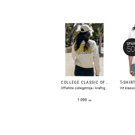
SPA
5
COLLEGE CLASSIC OFFWHITE ACQUA LIMONE
Offwhite collegetröja i kraftig skön bomull med en citronskiva tryckt på ryggen och text fram på bröstet.
1 099
SEK