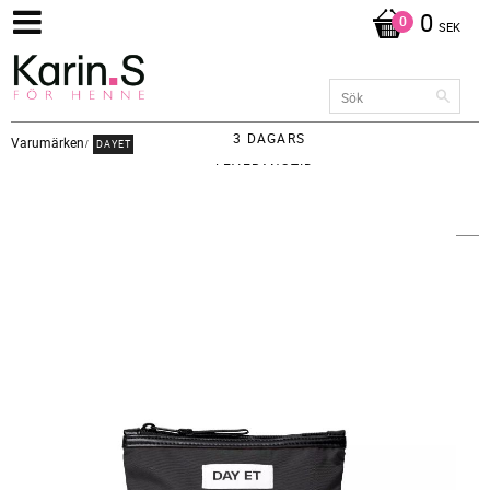
0
SEK
3 DAGARS
Varumärken
DAYET
LEVERANSTID -
FRAKT 65KR