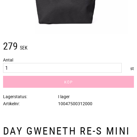
279
SEK
Antal
st
KÖP
Lagerstatus
I lager
Artikelnr
10047500312000
DAY GWENETH RE-S MINI