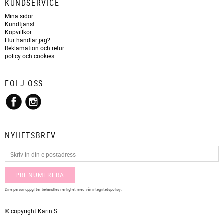
KUNDSERVICE
Mina sidor
Kundtjänst
Köpvillkor
Hur handlar jag?
Reklamation och retur
policy och cookies
FÖLJ OSS
NYHETSBREV
PRENUMERERA
Dina personuppgifter behandlas i enlighet med vår
integritetspolicy
.
© copyright Karin S