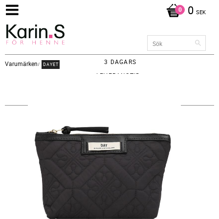
0
SEK
3 DAGARS
Varumärken
DAYET
LEVERANSTID -
FRAKT 65KR