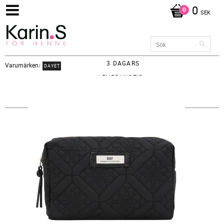
0
SEK
3 DAGARS
Varumärken
DAYET
LEVERANSTID -
FRAKT 65KR