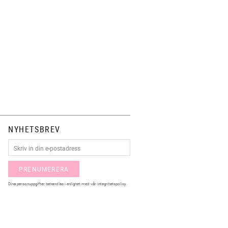
NYHETSBREV
PRENUMERERA
Dina personuppgifter behandlas i enlighet med vår
integritetspolicy
.