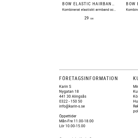
BOW ELASTIC HAIRBAND LIGHT PINK BOW19
Kombinerat elastiskt armband och hårsnodd i ljusrosa med rosett.
29
SEK
FÖRETAGSINFORMATION
K
Karin S
Mi
Nygatan 18
Ku
441 30 Alingsås
Kö
0322 - 150 50
Hu
info@karin-s.se
Re
po
Öppettider
Mån-Fre 11.00-18.00
Lör 10.00-15.00