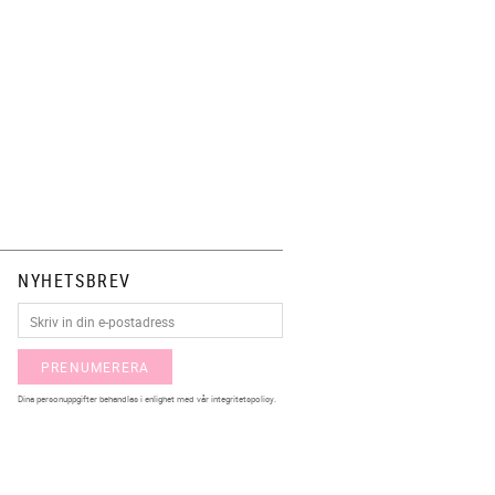
NYHETSBREV
PRENUMERERA
Dina personuppgifter behandlas i enlighet med vår
integritetspolicy
.