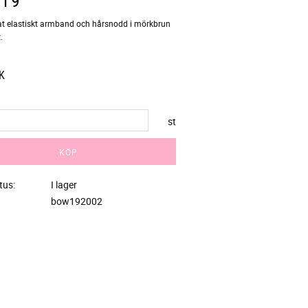
t elastiskt armband och hårsnodd i mörkbrun
.
K
st
KÖP
tus
I lager
bow192002