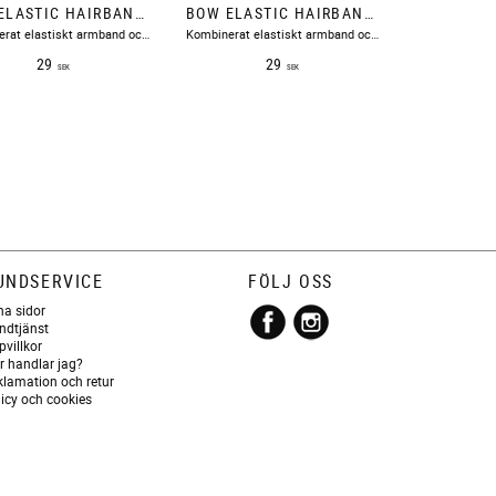
BOW ELASTIC HAIRBAND LIGHT YELLOW BOW19
BOW ELASTIC HAIRBAND BEIGE BOW19
Kombinerat elastiskt armband och hårsnodd i ljusgul med rosett.
Kombinerat elastiskt armband och hårsnodd i beige med rosett.
29
29
SEK
SEK
UNDSERVICE
FÖLJ OSS
na sidor
ndtjänst
pvillkor
r handlar jag?
klamation och retur
licy och cookies