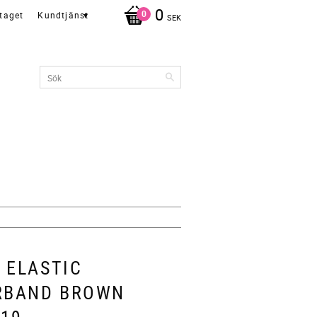
0
taget
Kundtjänst
SEK
 ELASTIC
RBAND BROWN
19