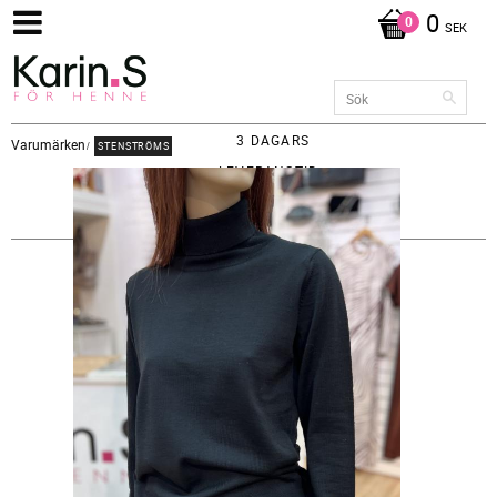
0
SEK
3 DAGARS
Varumärken
STENSTRÖMS
LEVERANSTID -
FRAKT 65KR