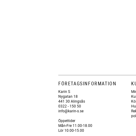
FÖRETAGSINFORMATION
K
Karin S
Mi
Nygatan 18
Ku
441 30 Alingsås
Kö
0322 - 150 50
Hu
info@karin-s.se
Re
po
Öppettider
Mån-Fre 11.00-18.00
Lör 10.00-15.00