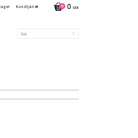
0
taget
Kundtjänst
SEK