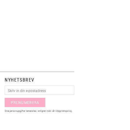
NYHETSBREV
PRENUMERERA
Dina personuppgifter behandlas i enlighet med vår
integritetspolicy
.