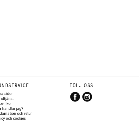
UNDSERVICE
FÖLJ OSS
na sidor
ndtjänst
pvillkor
r handlar jag?
klamation och retur
licy och cookies