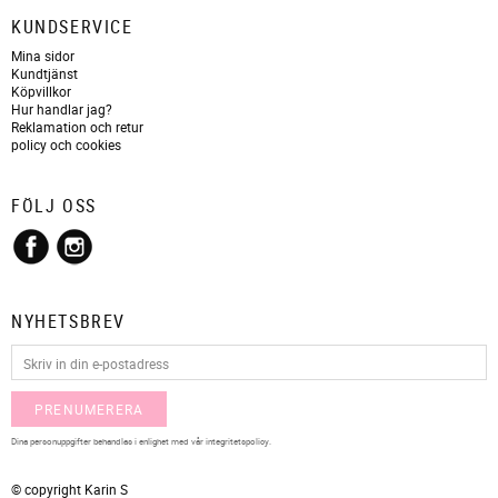
KUNDSERVICE
Mina sidor
Kundtjänst
Köpvillkor
Hur handlar jag?
Reklamation och retur
policy och cookies
FÖLJ OSS
NYHETSBREV
PRENUMERERA
Dina personuppgifter behandlas i enlighet med vår
integritetspolicy
.
© copyright Karin S