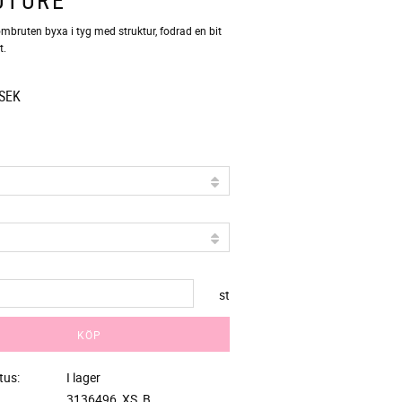
mbruten byxa i tyg med struktur, fodrad en bit
t.
att pris:
SEK
 pris:
st
KÖP
tus
I lager
3136496_XS_B