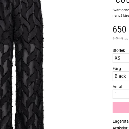
Svart geno
ner på låre
Neds
650
Ordinarie
1 299
SEK
Storlek
Färg
Antal
Lagersta
Artikelnr