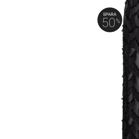
SPARA
50
%