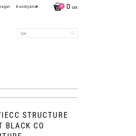
0
taget
Kundtjänst
SEK
VIECC STRUCTURE
T BLACK CO
UTURE