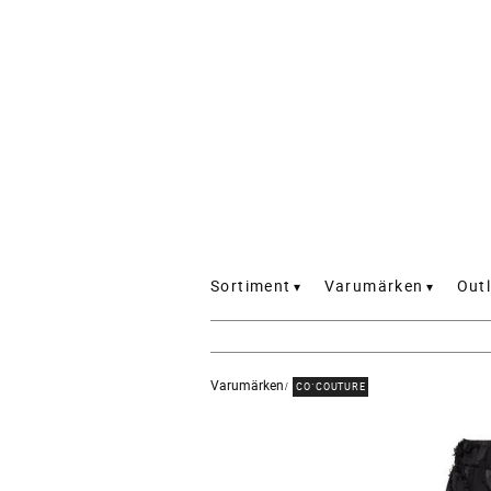
Sortiment
Varumärken
Outl
Varumärken
CO´COUTURE