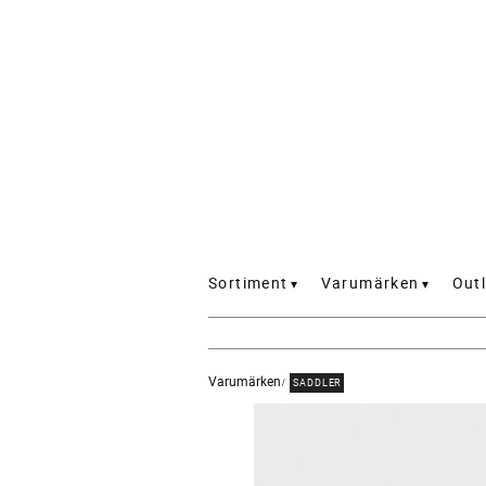
Sortiment
Varumärken
Outl
Varumärken
SADDLER