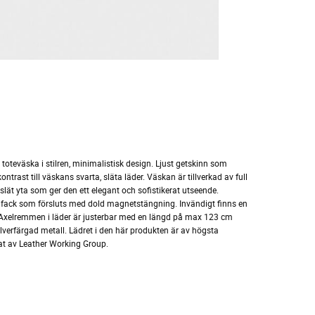
toteväska i stilren, minimalistisk design. Ljust getskinn som
ntrast till väskans svarta, släta läder. Väskan är tillverkad av full
slät yta som ger den ett elegant och sofistikerat utseende.
vudfack som försluts med dold magnetstängning. Invändigt finns en
a. Axelremmen i läder är justerbar med en längd på max 123 cm
ilverfärgad metall. Lädret i den här produkten är av högsta
erat av Leather Working Group.