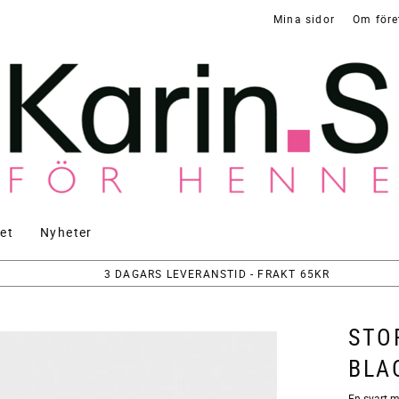
Mina sidor
Om före
et
Nyheter
3 DAGARS LEVERANSTID - FRAKT 65KR
STO
BLA
En svart m