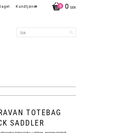
0
taget
Kundtjänst
SEK
RAVAN TOTEBAG
CK SADDLER
ellanstor toteväska i stilren, minimalistisk