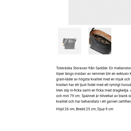
Toteväska Storavan från Saddler. En mellanstor 
löper längs insidan av remmen blir en exklusiv ko
grain-läder av högsta kvalitet med en mjuk och 
Insidan har ett ljust foder med ett rymligt hu
liten slip in-ficka samt en ficka med dragkedj
och min 79 cm. Spännet är tillverkat av blank s
kvalitet och har behandlats i ett garveri certifi
Höjd:
26 cm,
Bredd:
25 cm,
Djup:
9 cm