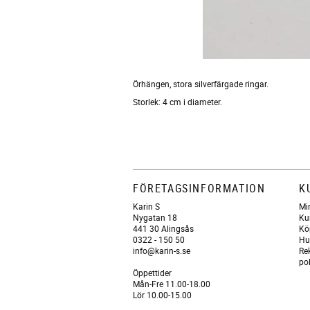
Örhängen, stora silverfärgade ringar.
Storlek: 4 cm i diameter.
FÖRETAGSINFORMATION
K
Karin S
Mi
Nygatan 18
Ku
441 30 Alingsås
Kö
0322 - 150 50
Hu
info@karin-s.se
Re
po
Öppettider
Mån-Fre 11.00-18.00
Lör 10.00-15.00