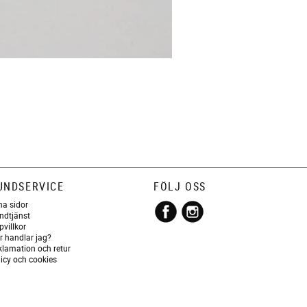
UNDSERVICE
FÖLJ OSS
na sidor
ndtjänst
pvillkor
r handlar jag?
klamation och retur
licy och cookies