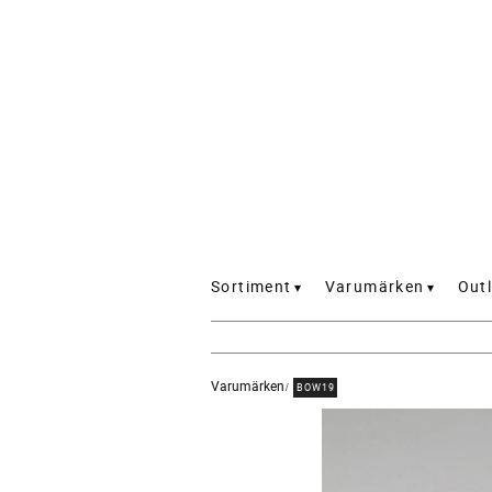
Sortiment
Varumärken
Outl
Varumärken
BOW19