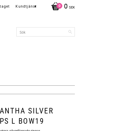
0
taget
Kundtjänst
SEK
ANTHA SILVER
PS L BOW19
stora silverfärgade ringar.