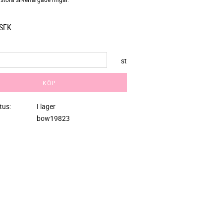
SEK
st
KÖP
tus
I lager
bow19823