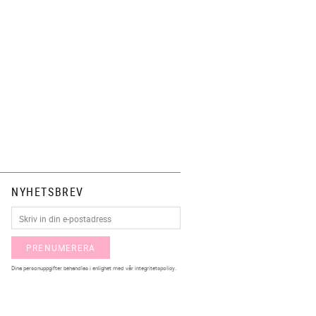
NYHETSBREV
PRENUMERERA
Dina personuppgifter behandlas i enlighet med vår
integritetspolicy
.