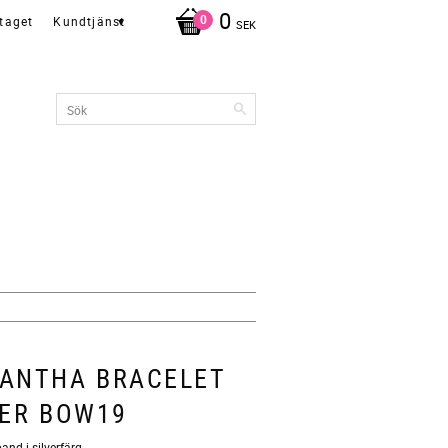
0
taget
Kundtjänst
SEK
ANTHA BRACELET
VER BOW19
nd i silverfärg.