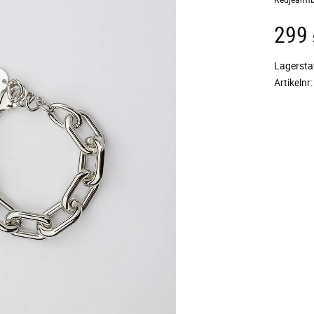
299
Lagersta
Artikelnr