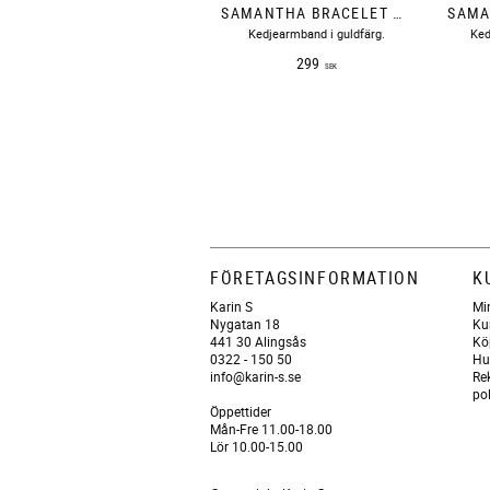
SAMANTHA BRACELET GOLD BOW19
Kedjearmband i guldfärg.
Ked
299
SEK
FÖRETAGSINFORMATION
K
Karin S
Mi
Nygatan 18
Ku
441 30 Alingsås
Kö
0322 - 150 50
Hu
info@karin-s.se
Re
po
Öppettider
Mån-Fre 11.00-18.00
Lör 10.00-15.00