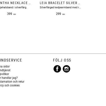
SAMANTHA NECKLACE SILVER BOW19
LEIA BRACELET SILVER BOW19
jehalsband i silverfärg.
​Silverfärgad kedjearmband med rundade ringar.
399
299
SEK
SEK
UNDSERVICE
FÖLJ OSS
na sidor
ndtjänst
pvillkor
r handlar jag?
klamation och retur
licy och cookies