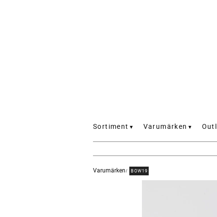
Sortiment
Varumärken
Outl
Varumärken
BOW19