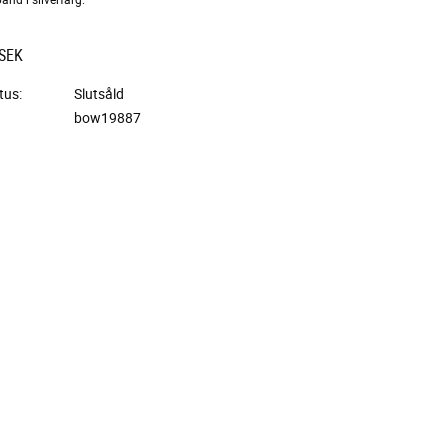
SEK
tus
Slutsåld
bow19887