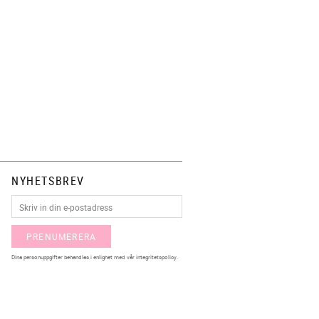
NYHETSBREV
PRENUMERERA
Dina personuppgifter behandlas i enlighet med vår
integritetspolicy
.