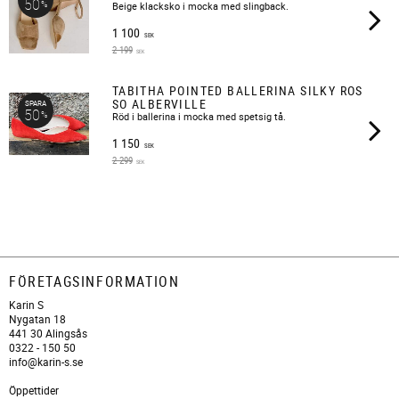
50
%
Beige klacksko i mocka med slingback.
1 100
SEK
2 199
SEK
TABITHA POINTED BALLERINA SILKY ROS
SO ALBERVILLE
SPARA
50
%
Röd i ballerina i mocka med spetsig tå.
1 150
SEK
2 299
SEK
FÖRETAGSINFORMATION
Karin S
Nygatan 18
441 30 Alingsås
0322 - 150 50
info@karin-s.se
Öppettider