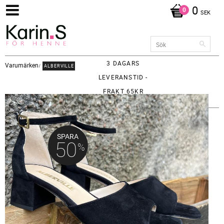
0
SEK
3 DAGARS
Varumärken
ALBERVILLE
LEVERANSTID -
FRAKT 65KR
SPARA
50
%