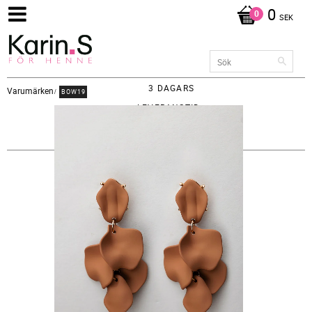
0
SEK
3 DAGARS
Varumärken
BOW19
LEVERANSTID -
FRAKT 65KR