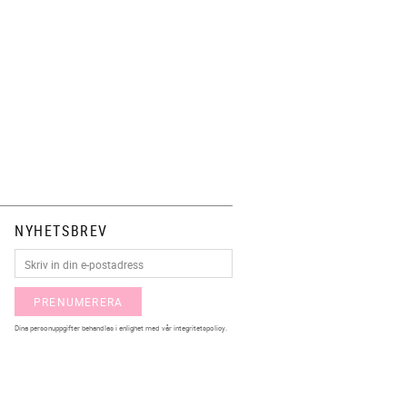
NYHETSBREV
PRENUMERERA
Dina personuppgifter behandlas i enlighet med vår
integritetspolicy
.