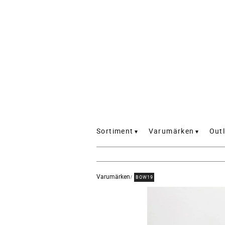
Sortiment
Varumärken
Outl
Varumärken
BOW19