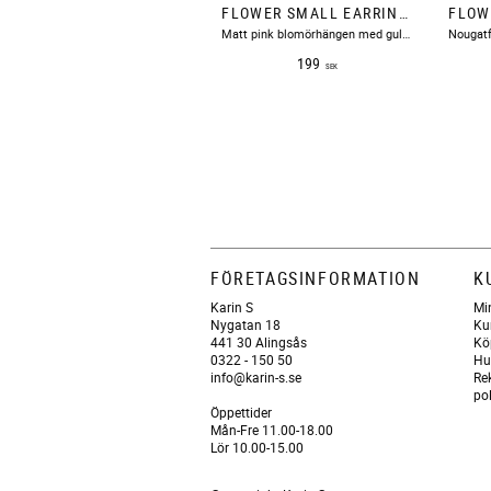
FLOWER SMALL EARRINGS MAT PINK PEARL BOW19
Matt pink blomörhängen med guldiga pistiller.
199
SEK
FÖRETAGSINFORMATION
K
Karin S
Mi
Nygatan 18
Ku
441 30 Alingsås
Kö
0322 - 150 50
Hu
info@karin-s.se
Re
po
Öppettider
Mån-Fre 11.00-18.00
Lör 10.00-15.00