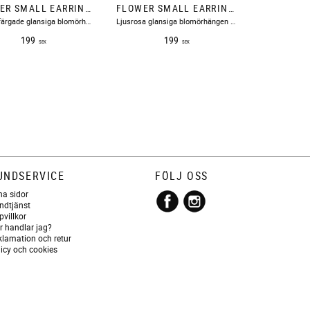
FLOWER SMALL EARRINGS NOUGAT BOW19
FLOWER SMALL EARRINGS PEARL PINK BOW19
​Nougatfärgade glansiga blomörhängen med guldiga pistiller.
​Ljusrosa glansiga blomörhängen med guldiga pistiller.
199
199
SEK
SEK
UNDSERVICE
FÖLJ OSS
na sidor
ndtjänst
pvillkor
r handlar jag?
klamation och retur
licy och cookies