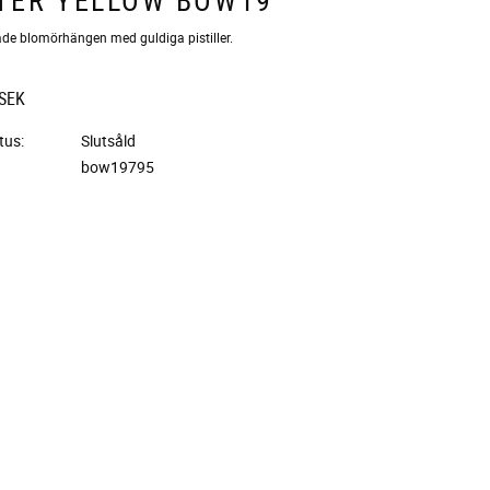
de blomörhängen med guldiga pistiller.
SEK
tus
Slutsåld
bow19795