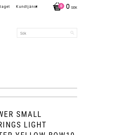
0
taget
Kundtjänst
SEK
WER SMALL
RINGS LIGHT
TER YELLOW BOW19