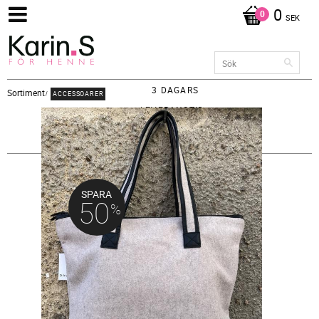
0
SEK
3 DAGARS
Sortiment
ACCESSOARER
LEVERANSTID -
FRAKT 65KR
SPARA
50
%