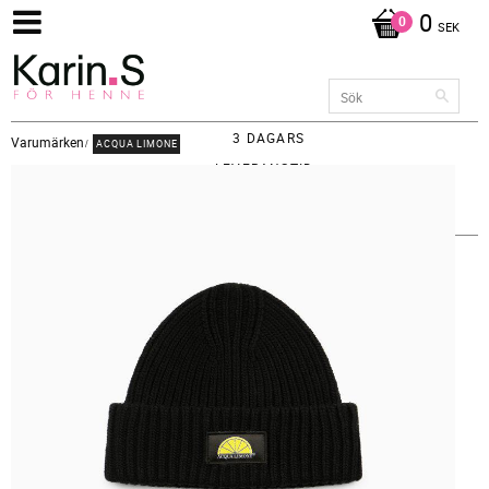
0
SEK
3 DAGARS
Varumärken
ACQUA LIMONE
LEVERANSTID -
FRAKT 65KR