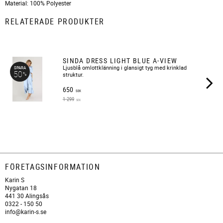
Material: 100% Polyester
RELATERADE PRODUKTER
SINDA DRESS LIGHT BLUE A-VIEW
​Ljusblå omlottklänning i glansigt tyg med krinklad
SPARA
50
%
struktur.
650
SEK
1 299
SEK
FÖRETAGSINFORMATION
Karin S
Nygatan 18
441 30 Alingsås
0322 - 150 50
info@karin-s.se