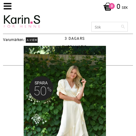
0
SEK
3 DAGARS
Varumärken
A-VIEW
LEVERANSTID -
FRAKT 65KR
SPARA
50
%