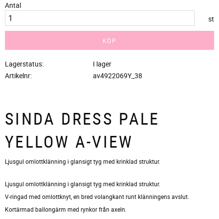
Antal
st
KÖP
Lagerstatus
I lager
Artikelnr
av4922069Y_38
SINDA DRESS PALE
YELLOW A-VIEW
​Ljusgul omlottklänning i glansigt tyg med krinklad struktur.
Ljusgul omlottklänning i glansigt tyg med krinklad struktur.
V-ringad med omlottknyt, en bred volangkant runt klänningens avslut.
Kortärmad ballongärm med rynkor från axeln.