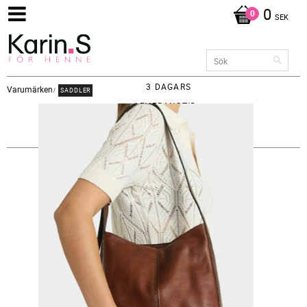
0
SEK
3 DAGARS
Varumärken
SADDLER
LEVERANSTID -
FRAKT 65KR