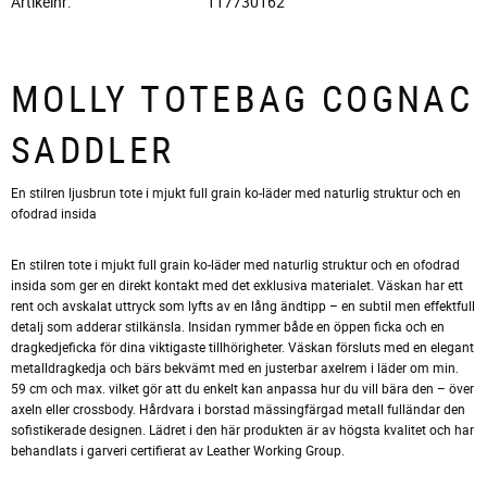
Artikelnr
117730162
MOLLY TOTEBAG COGNAC
SADDLER
En stilren ljusbrun tote i mjukt full grain ko-läder med naturlig struktur och en
ofodrad insida
En stilren tote i mjukt full grain ko-läder med naturlig struktur och en ofodrad
insida som ger en direkt kontakt med det exklusiva materialet. Väskan har ett
rent och avskalat uttryck som lyfts av en lång ändtipp – en subtil men effektfull
detalj som adderar stilkänsla. Insidan rymmer både en öppen ficka och en
dragkedjeficka för dina viktigaste tillhörigheter. Väskan försluts med en elegant
metalldragkedja och bärs bekvämt med en justerbar axelrem i läder om min.
59 cm och max. vilket gör att du enkelt kan anpassa hur du vill bära den – över
axeln eller crossbody. Hårdvara i borstad mässingfärgad metall fulländar den
sofistikerade designen. Lädret i den här produkten är av högsta kvalitet och har
behandlats i garveri certifierat av Leather Working Group.