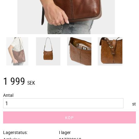
1 999
SEK
Antal
st
KÖP
Lagerstatus
I lager