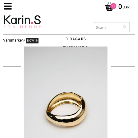
0
SEK
3 DAGARS
Varumärken
BOW19
LEVERANSTID -
FRAKT 65KR