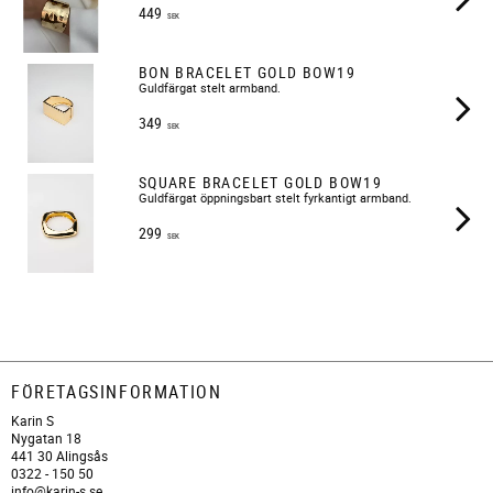
449
SEK
BON BRACELET GOLD BOW19
Guldfärgat stelt armband.
349
SEK
SQUARE BRACELET GOLD BOW19
Guldfärgat öppningsbart stelt fyrkantigt armband.
299
SEK
FÖRETAGSINFORMATION
Karin S
Nygatan 18
441 30 Alingsås
0322 - 150 50
info@karin-s.se