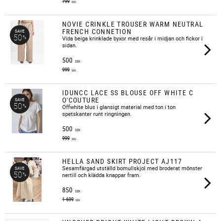
799
SEK
NOVIE CRINKLE TROUSER WARM NEUTRAL
FRENCH CONNETION
SAVE
50
%
​Vida beiga krinklade byxor med resår i midjan och fickor i
sidan.
500
SEK
999
SEK
IDUNCC LACE SS BLOUSE OFF WHITE C
O'COUTURE
SAVE
50
%
​Offwhite blus i glansigt material med ton i ton
spetskanter runt ringningen.
500
SEK
999
SEK
HELLA SAND SKIRT PROJECT AJ117
Sesamfärgad utställd bomullskjol med broderat mönster
SAVE
50
%
nertill och klädda knappar fram.
850
SEK
1 699
SEK