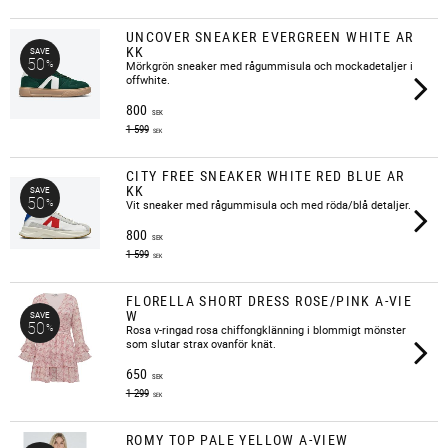
UNCOVER SNEAKER EVERGREEN WHITE AR
KK
SAVE
50
%
​Mörkgrön sneaker med rågummisula och mockadetaljer i
offwhite.
800
SEK
1 599
SEK
CITY FREE SNEAKER WHITE RED BLUE AR
KK
SAVE
50
%
Vit sneaker med rågummisula och med röda/blå detaljer.
800
SEK
1 599
SEK
FLORELLA SHORT DRESS ROSE/PINK A-VIE
W
SAVE
50
%
Rosa v-ringad rosa chiffongklänning i blommigt mönster
som slutar strax ovanför knät.
650
SEK
1 299
SEK
ROMY TOP PALE YELLOW A-VIEW