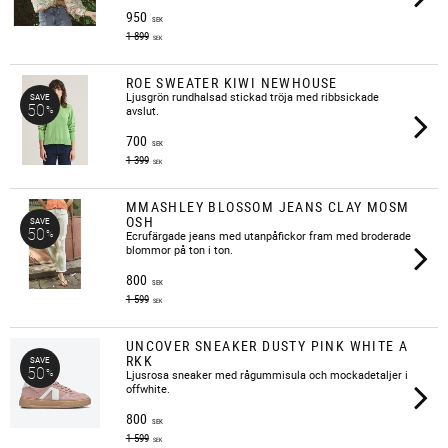
950
SEK
1 899
SEK
ROE SWEATER KIWI NEWHOUSE
​Ljusgrön rundhalsad stickad tröja med ribbsickade
SAVE
50
%
avslut.
700
SEK
1 399
SEK
MMASHLEY BLOSSOM JEANS CLAY MOSM
OSH
SAVE
50
%
Ecrufärgade jeans med utanpåfickor fram med broderade
blommor på ton i ton.
800
SEK
1 599
SEK
UNCOVER SNEAKER DUSTY PINK WHITE A
RKK
SAVE
50
%
​Ljusrosa sneaker med rågummisula och mockadetaljer i
offwhite.
800
SEK
1 599
SEK