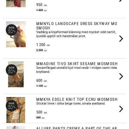
950
SEK
1 899
SEK
MMNYLO LANDSCAPE DRESS SKYWAY MO
SMOSH
SAVE
50
%
Vadlång a-linjeformad klänning med mycket vidd nertill,
ljusblå upptill och handmålat print.
1 200
SEK
2 399
SEK
MMADINE TIVO SKIRT SESAME MOSMOSH
​Sesamfärgad utställd kjol med resår i midjan samt röda
SAVE
50
%
knytband.
600
SEK
1 199
SEK
MMKYA EDELE KNIT TOP ECRU MOSMOSH
Stickat linne i olika beige toner, smala axelband.
SAVE
50
%
500
SEK
999
SEK
ALLURE PANTS CREME A PART OF THE AR