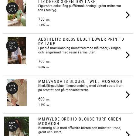
LIZ DRESS GREEN DRY LAKE
Figurnära ankellång puffärmsklänning i grönt mönstrat
SAVE
50
%
ton i ton tyg.
750
SEK
1 499
SEK
AESTHETIC DRESS BLUE FLOWER PRINT D
RY LAKE
SAVE
50
%
Ljusblå maxiklänning mönstrad med blå rosor, v-ringad
och långärmad med resår i ärmsluten.
700
SEK
1 399
SEK
MMEVANDA IS BLOUSE TWILL MOSMOSH
Khakifärgad blus i linneblandning med virkad spets fram
SAVE
50
%
på bröstet och på manschetterna.
600
SEK
1 199
SEK
MMWYLDE ORCHID BLOUSE TURF GREEN
MOSMOSH
SAVE
50
%
Blommig blus med offwhite botten och mönster i rosa,
grönt och svart.