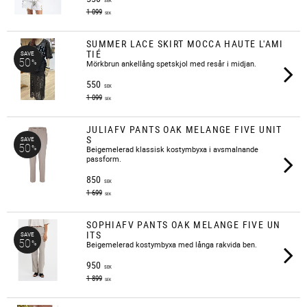
SEK
1 099
SEK
SUMMER LACE SKIRT MOCCA HAUTE L'AMI
TIÉ
SAVE
50
%
​Mörkbrun ankellång spetskjol med resår i midjan.
550
SEK
1 099
SEK
JULIAFV PANTS OAK MELANGE FIVE UNIT
S
SAVE
50
%
​Beigemelerad klassisk kostymbyxa i avsmalnande
passform.
850
SEK
1 699
SEK
SOPHIAFV PANTS OAK MELANGE FIVE UN
ITS
SAVE
50
%
​Beigemelerad kostymbyxa med långa rakvida ben.
950
SEK
1 899
SEK