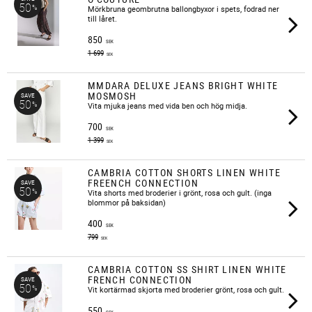
50
%
Mörkbruna geombrutna ballongbyxor i spets, fodrad ner
till låret.
850
SEK
1 699
SEK
MMDARA DELUXE JEANS BRIGHT WHITE
MOSMOSH
SAVE
50
%
​Vita mjuka jeans med vida ben och hög midja.
700
SEK
1 399
SEK
CAMBRIA COTTON SHORTS LINEN WHITE
FREENCH CONNECTION
SAVE
50
%
​Vita shorts med broderier i grönt, rosa och gult. (inga
blommor på baksidan)
400
SEK
799
SEK
CAMBRIA COTTON SS SHIRT LINEN WHITE
FRENCH CONNECTION
SAVE
50
%
Vit kortärmad skjorta med broderier grönt, rosa och gult.
550