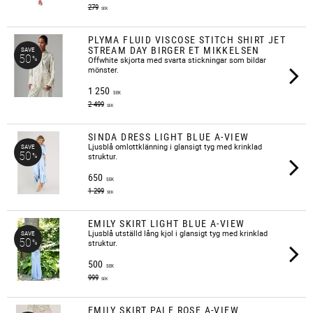
279
SEK
PLYMA FLUID VISCOSE STITCH SHIRT JET
STREAM DAY BIRGER ET MIKKELSEN
SAVE
50
%
Offwhite skjorta med svarta stickningar som bildar
mönster.
1 250
SEK
2 499
SEK
SINDA DRESS LIGHT BLUE A-VIEW
​Ljusblå omlottklänning i glansigt tyg med krinklad
SAVE
50
%
struktur.
650
SEK
1 299
SEK
EMILY SKIRT LIGHT BLUE A-VIEW
​Ljusblå utställd lång kjol i glansigt tyg med krinklad
SAVE
50
%
struktur.
500
SEK
999
SEK
EMILY SKIRT PALE ROSE A-VIEW