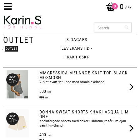
0
SEK
OUTLET
3 DAGARS
LEVERANSTID -
OUTLET
FRAKT 65KR
MMCRESSIDA MELANGE KNIT TOP BLACK
MOSMOSH
SAVE
50
%
​Virkat svart/vit linne med smala axelband.
500
SEK
999
SEK
DONNA SWEAT SHORTS KHAKI ACQUA LIM
ONE
SAVE
50
%
​Khakifärgade shorts med fickor i sidorna, resår i midjan
samt knytband.
400
SEK