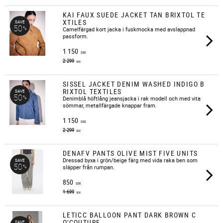
KAI FAUX SUEDE JACKET TAN BRIXTOL TE
XTILES
SAVE
50
%
​Camelfärgad kort jacka i fuskmocka med avslappnad
passform.
1 150
SEK
2 299
SEK
SISSEL JACKET DENIM WASHED INDIGO B
RIXTOL TEXTILES
SAVE
50
%
Denimblå höftlång jeansjacka i rak modell och med vita
sömmar, metallfärgade knappar fram.
1 150
SEK
2 299
SEK
DENAFV PANTS OLIVE MIST FIVE UNITS
Dressad byxa i grön/beige färg med vida raka ben som
SAVE
50
%
släpper från rumpan.
850
SEK
1 699
SEK
LETICC BALLOON PANT DARK BROWN C
O'COUTURE
SAVE