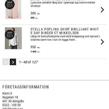
​Ljusrosa utställd lång kjol i glansigt tyg med krinklad
SAVE
50
%
struktur.
500
SEK
999
SEK
STELLA POPLINA SHIRT BRILLIANT WHIT
E DAY BIRGER ET MIKKELSEN
SAVE
50
%
​Lång vit bomullsskjorta med dold knäppning och sprund i
sidorna samt ton i ton vit logga fram.
950
SEK
1 899
SEK
1–
48
of
127
FÖRETAGSINFORMATION
Karin S
Nygatan 18
441 30 Alingsås
0322 - 150 50
info@karin-s.se