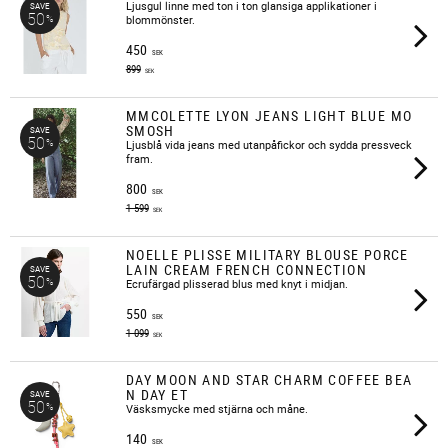
​Ljusgul linne med ton i ton glansiga applikationer i
SAVE
50
%
blommönster.
450
SEK
899
SEK
MMCOLETTE LYON JEANS LIGHT BLUE MO
SMOSH
SAVE
50
%
​Ljusblå vida jeans med utanpåfickor och sydda pressveck
fram.
800
SEK
1 599
SEK
NOELLE PLISSE MILITARY BLOUSE PORCE
LAIN CREAM FRENCH CONNECTION
SAVE
50
%
​Ecrufärgad plisserad blus med knyt i midjan.
550
SEK
1 099
SEK
DAY MOON AND STAR CHARM COFFEE BEA
N DAY ET
SAVE
50
%
Väsksmycke med stjärna och måne.
140
SEK