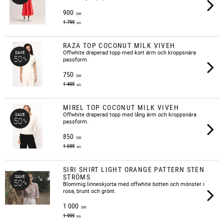
900
SEK
1 799
SEK
RAZA TOP COCONUT MILK VIVEH
Offwhite draperad topp med kort ärm och kroppsnära
SAVE
50
%
passform.
750
SEK
1 499
SEK
MIREL TOP COCONUT MILK VIVEH
​Offwhite draperad topp med lång ärm och kroppsnära
SAVE
50
%
passform.
850
SEK
1 699
SEK
SIRI SHIRT LIGHT ORANGE PATTERN STEN
STRÖMS
SAVE
50
%
Blommig linneskjorta med offwhite botten och mönster i
rosa, brunt och grönt.
1 000
SEK
1 999
SEK