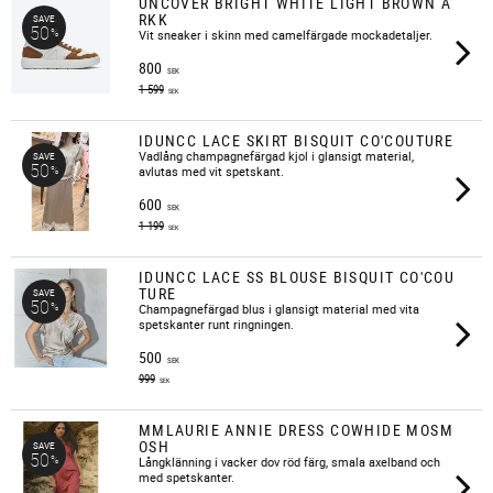
UNCOVER BRIGHT WHITE LIGHT BROWN A
RKK
SAVE
50
%
​Vit sneaker i skinn med camelfärgade mockadetaljer.
800
SEK
1 599
SEK
IDUNCC LACE SKIRT BISQUIT CO'COUTURE
Vadlång champagnefärgad kjol i glansigt material,
SAVE
50
%
avlutas med vit spetskant.​
600
SEK
1 199
SEK
IDUNCC LACE SS BLOUSE BISQUIT CO'COU
TURE
SAVE
50
%
​Champagnefärgad blus i glansigt material med vita
spetskanter runt ringningen.
500
SEK
999
SEK
MMLAURIE ANNIE DRESS COWHIDE MOSM
OSH
SAVE
50
%
Långklänning i vacker dov röd färg, smala axelband och
med spetskanter.