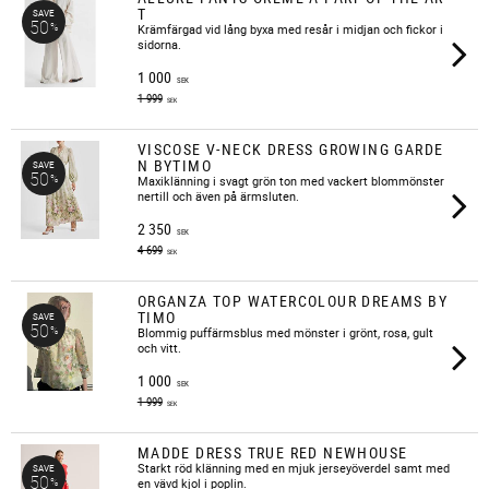
T
SAVE
50
%
Krämfärgad vid lång byxa med resår i midjan och fickor i
sidorna.
1 000
SEK
1 999
SEK
VISCOSE V-NECK DRESS GROWING GARDE
N BYTIMO
SAVE
50
%
Maxiklänning i svagt grön ton med vackert blommönster
nertill och även på ärmsluten.
2 350
SEK
4 699
SEK
ORGANZA TOP WATERCOLOUR DREAMS BY
TIMO
SAVE
50
%
​Blommig puffärmsblus med mönster i grönt, rosa, gult
och vitt.
1 000
SEK
1 999
SEK
MADDE DRESS TRUE RED NEWHOUSE
​Starkt röd klänning med en mjuk jerseyöverdel samt med
SAVE
50
%
en vävd kjol i poplin.