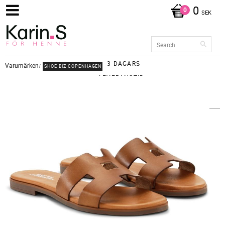
0
SEK
3 DAGARS
Varumärken
SHOE BIZ COPENHAGEN
LEVERANSTID -
FRAKT 65KR