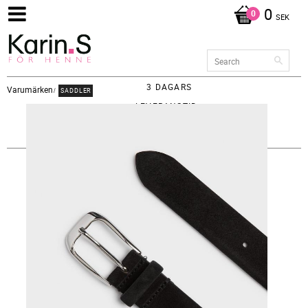
0
SEK
3 DAGARS
Varumärken
SADDLER
LEVERANSTID -
FRAKT 65KR