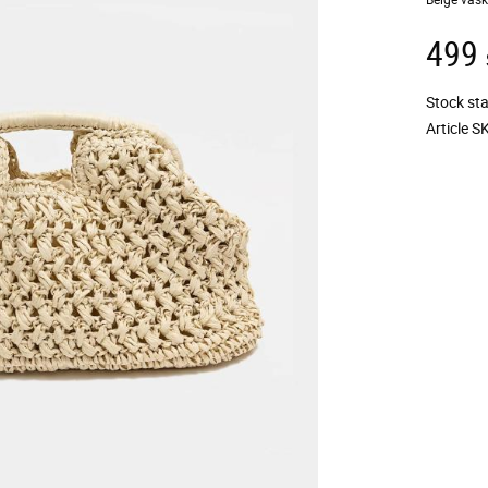
499
Stock st
Article S