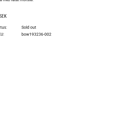
SEK
atus
Sold out
KU
bow193236-002