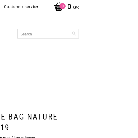
0
Customer service
SEK
VE BAG NATURE
19
ka med flätat mönster.