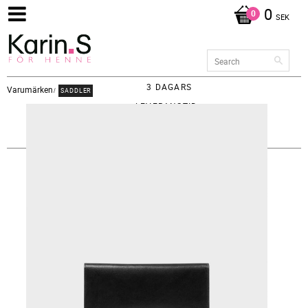
0
SEK
3 DAGARS
Varumärken
SADDLER
LEVERANSTID -
FRAKT 65KR