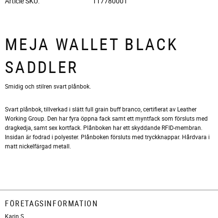
Article SKU
117780001
MEJA WALLET BLACK
SADDLER
Smidig och stilren svart plånbok.
Svart plånbok, tillverkad i slätt full grain buff branco, certifierat av Leather
Working Group. Den har fyra öppna fack samt ett myntfack som försluts med
dragkedja, samt sex kortfack. Plånboken har ett skyddande RFID-membran.
Insidan är fodrad i polyester. Plånboken försluts med tryckknappar. Hårdvara i
matt nickelfärgad metall.
FÖRETAGSINFORMATION
Karin S