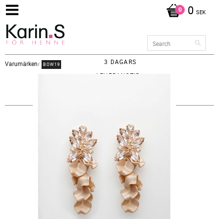
0
SEK
3 DAGARS
Varumärken
BOW19
LEVERANSTID -
FRAKT 65KR