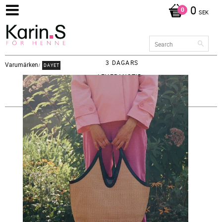
0
SEK
3 DAGARS
Varumärken
DAYET
LEVERANSTID -
FRAKT 65KR