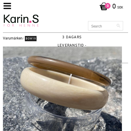
0
SEK
3 DAGARS
Varumärken
BOW19
LEVERANSTID -
FRAKT 65KR