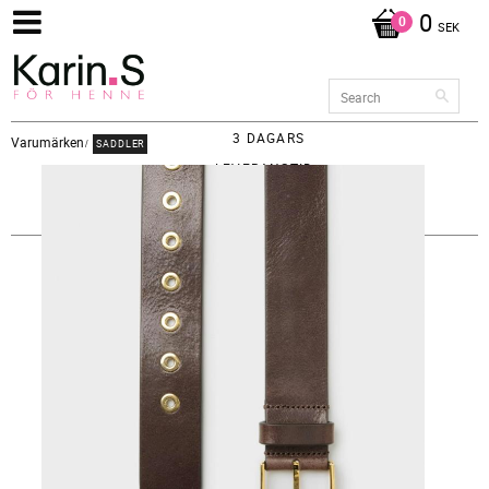
0
SEK
3 DAGARS
Varumärken
SADDLER
LEVERANSTID -
FRAKT 65KR