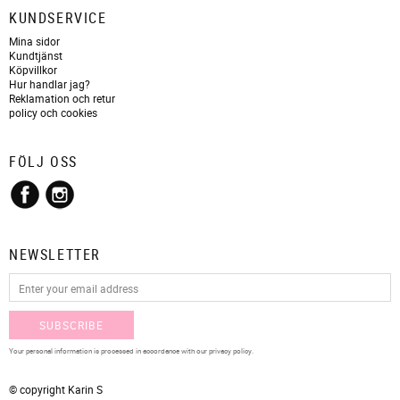
KUNDSERVICE
Mina sidor
Kundtjänst
Köpvillkor
Hur handlar jag?
Reklamation och retur
policy och cookies
FÖLJ OSS
NEWSLETTER
SUBSCRIBE
Your personal information is processed in accordance with our
privacy policy
.
© copyright Karin S