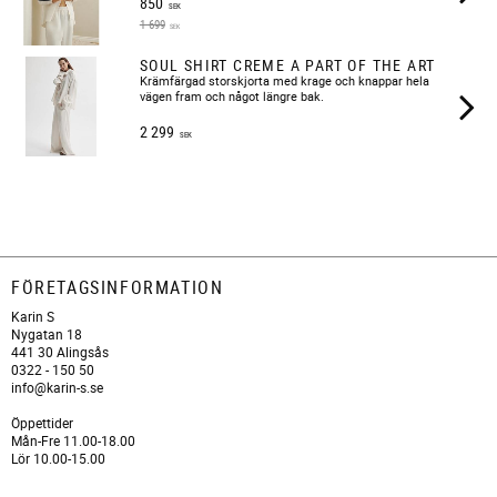
850
SEK
1 699
SEK
SOUL SHIRT CREME A PART OF THE ART
Krämfärgad storskjorta med krage och knappar hela
vägen fram och något längre bak.
2 299
SEK
FÖRETAGSINFORMATION
Karin S
Nygatan 18
441 30 Alingsås
0322 - 150 50
info@karin-s.se
Öppettider
Mån-Fre 11.00-18.00
Lör 10.00-15.00