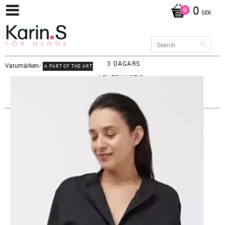
0
SEK
3 DAGARS
Varumärken
A PART OF THE ART
LEVERANSTID -
FRAKT 65KR