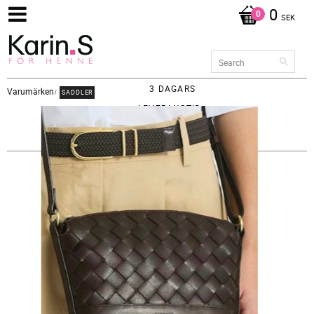
0
SEK
3 DAGARS
Varumärken
SADDLER
LEVERANSTID -
FRAKT 65KR