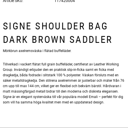
Article SKU
117420004
SIGNE SHOULDER BAG
DARK BROWN SADDLER
Mörkbrun axelremsväska i flätad buffelläder.
Tillverkad i vackert flätat full grain buffelläder, certifierat av Leather Working
Group. Invändigt erbjuder den en praktisk slip-in-ficka samt en ficka med
dragkedja, båda fodrade i slitstark 100 % polyester. Väskan försluts med en
säker metalldragkedja. Den stilrena axelremmen är justerbar och mäter från 76
cm upp till max 144 cm, vilket ger en flexibel och bekväm bärstil. Hårdvaran i
matt mässingfärgad metall bidrar till den moderna och diskreta elegansen.
Signe är en elegant systerväska till vår populära modell Emali – perfekt för dig
som vill ha samma höga kvalitet men med en uppdaterad design.