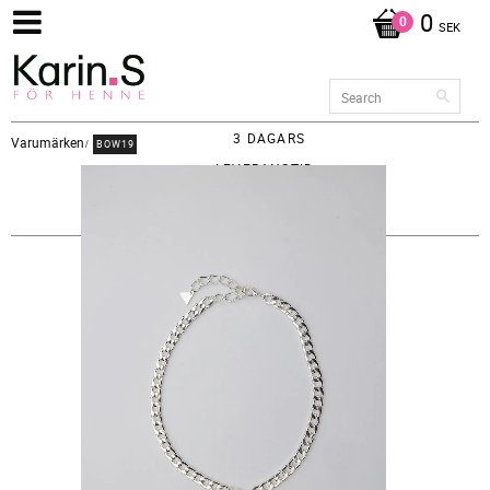
0
SEK
3 DAGARS
Varumärken
BOW19
LEVERANSTID -
FRAKT 65KR