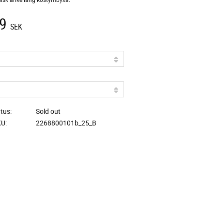
9
SEK
atus
Sold out
KU
2268800101b_25_B