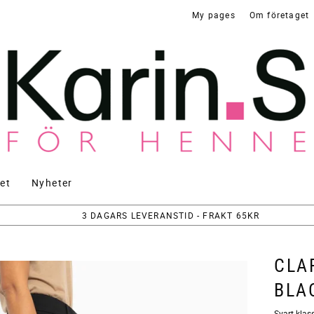
My pages
Om företaget
et
Nyheter
3 DAGARS LEVERANSTID - FRAKT 65KR
CLA
BLA
​Svart kla