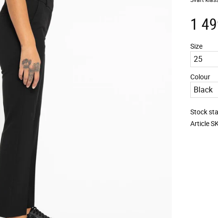
1 49
Size
Colour
Stock st
Article S