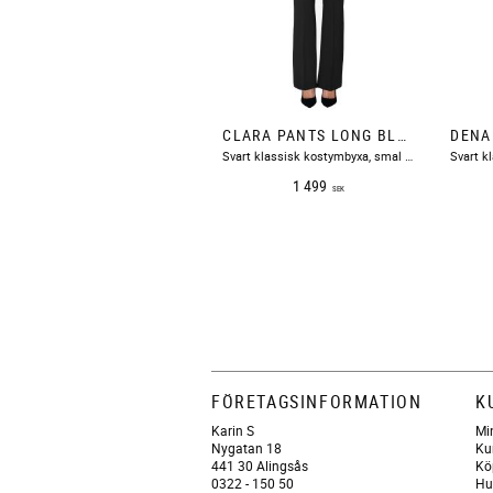
CLARA PANTS LONG BLACK GLOW FIVE UNITS
Svart klassisk kostymbyxa, smal till knät och något utställd ner mot foten
1 499
SEK
FÖRETAGSINFORMATION
K
Karin S
Mi
Nygatan 18
Ku
441 30 Alingsås
Kö
0322 - 150 50
Hu