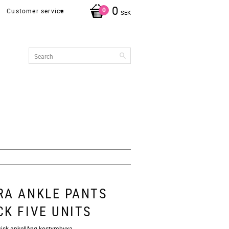
0
Customer service
SEK
RA ANKLE PANTS
CK FIVE UNITS
ssisk ankellång kostymbyxa.