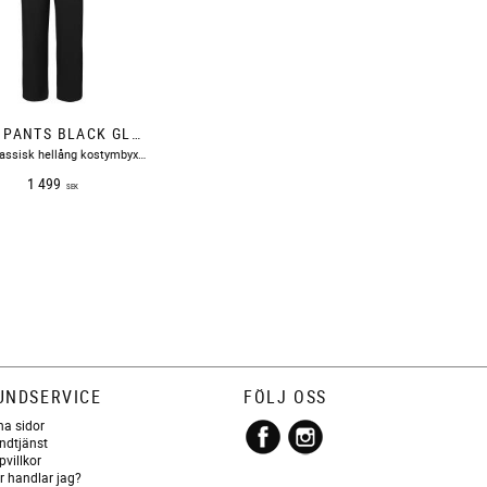
DENA PANTS BLACK GLOW FIVE UNITS
Svart klassisk hellång kostymbyxa i en rak modell.
1 499
SEK
UNDSERVICE
FÖLJ OSS
na sidor
ndtjänst
pvillkor
r handlar jag?